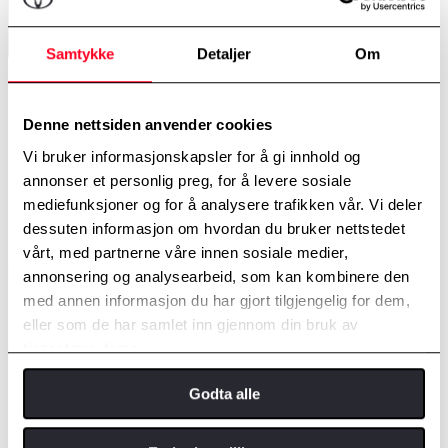
Samtykke
Detaljer
Om
Er du interessert i bil og kunne tenkt deg
å jobba på vår nye karosseri- og
Denne nettsiden anvender cookies
lakkavdeling eller på mekanisk verkstad?
Vi bruker informasjonskapsler for å gi innhold og
annonser et personlig preg, for å levere sosiale
Du kan starte som lærling, hjelpearbeidar eller med fagbrev. Har du
mediefunksjoner og for å analysere trafikken vår. Vi deler
lyst å ta fagbrev i faget, kan du få gjort det hos oss.
dessuten informasjon om hvordan du bruker nettstedet
Vi er stolt av vårt nye lokal og har stor pågang på arbeid.
vårt, med partnerne våre innen sosiale medier,
Ta kontakt viss du har interesser for dette faget og har lyst å jobba
annonsering og analysearbeid, som kan kombinere den
med bil.
med annen informasjon du har gjort tilgjengelig for dem,
eller som de har samlet inn gjennom din bruk av
Kontakt teamleiar Asbjørn Anfinsen på tlf 949 89 285 eller på epost
asbjorn@dimmelsvikbil.no
tjenestene deres.
I stillinga tilbyr me
Godta alle
Moglegheit til å arbeide i ein spennande bransje som er inne i
ein rivande utvikling.