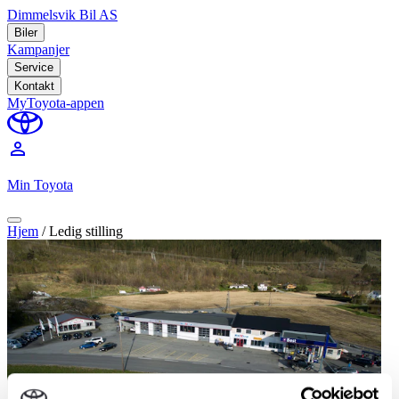
Dimmelsvik Bil AS
Biler
Kampanjer
Service
Kontakt
MyToyota-appen
perm_identity
Min Toyota
Hjem
/
Ledig stilling