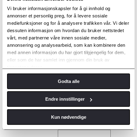
et godt tilbud.
Vi bruker informasjonskapsler for å gi innhold og
Kontakt meg
annonser et personlig preg, for å levere sosiale
mediefunksjoner og for å analysere trafikken vår. Vi deler
Avdelinger
*
Velg avdeling
dessuten informasjon om hvordan du bruker nettstedet
vårt, med partnerne våre innen sosiale medier,
annonsering og analysearbeid, som kan kombinere den
med annen informasjon du har gjort tilgjengelig for dem,
eller som de har samlet inn gjennom din bruk av
Fornavn
Etternavn
tjenestene deres.
Kontakt meg via
Godta alle
E-post
Telefon
E-postadresse
*
Endre innstillinger
Henvendelsen gjelder
*
Kun nødvendige