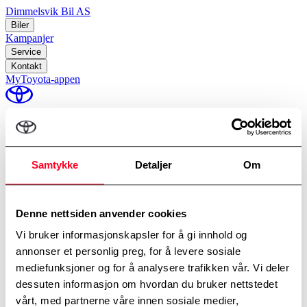
Dimmelsvik Bil AS
Biler
Kampanjer
Service
Kontakt
MyToyota-appen
perm_identity
Min Toyota
Samtykke
Detaljer
Om
Hjem
/
Alt-i-ett
Denne nettsiden anvender cookies
Vi bruker informasjonskapsler for å gi innhold og
annonser et personlig preg, for å levere sosiale
mediefunksjoner og for å analysere trafikken vår. Vi deler
dessuten informasjon om hvordan du bruker nettstedet
vårt, med partnerne våre innen sosiale medier,