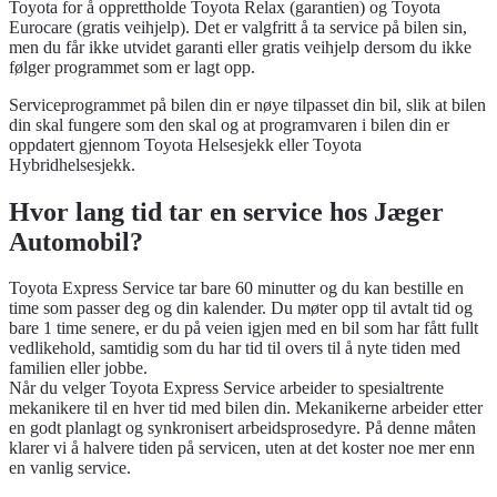
Toyota for å opprettholde Toyota Relax (garantien) og Toyota
Eurocare (gratis veihjelp). Det er valgfritt å ta service på bilen sin,
men du får ikke utvidet garanti eller gratis veihjelp dersom du ikke
følger programmet som er lagt opp.
Serviceprogrammet på bilen din er nøye tilpasset din bil, slik at bilen
din skal fungere som den skal og at programvaren i bilen din er
oppdatert gjennom Toyota Helsesjekk eller Toyota
Hybridhelsesjekk.
Hvor lang tid tar en service hos Jæger
Automobil?
Toyota Express Service tar bare 60 minutter og du kan bestille en
time som passer deg og din kalender. Du møter opp til avtalt tid og
bare 1 time senere, er du på veien igjen med en bil som har fått fullt
vedlikehold, samtidig som du har tid til overs til å nyte tiden med
familien eller jobbe.
Når du velger Toyota Express Service arbeider to spesialtrente
mekanikere til en hver tid med bilen din. Mekanikerne arbeider etter
en godt planlagt og synkronisert arbeidsprosedyre. På denne måten
klarer vi å halvere tiden på servicen, uten at det koster noe mer enn
en vanlig service.