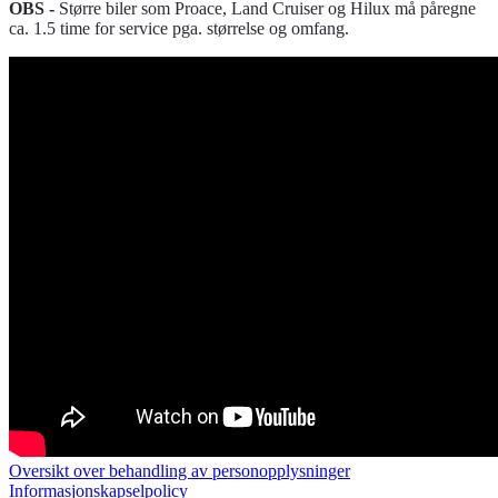
OBS -
Større biler som Proace, Land Cruiser og Hilux må påregne
ca. 1.5 time for service pga. størrelse og omfang.
Oversikt over behandling av personopplysninger
Informasjonskapselpolicy