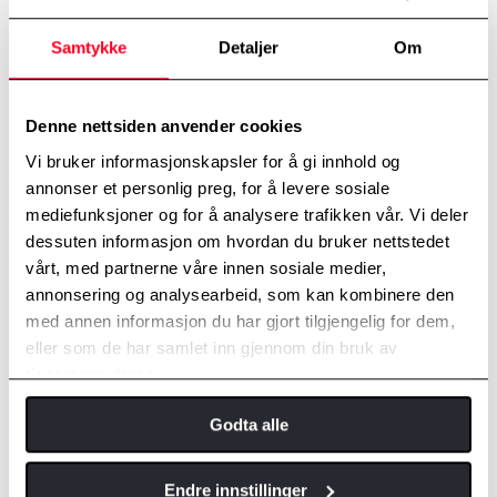
Forutsigbarhet
Tidsbesparelse
Samtykke
Detaljer
Om
Fleksibilitet
Perfekt for Toyota-kunder "In business"
Ofte stile spørsmål
Denne nettsiden anvender cookies
Vi bruker informasjonskapsler for å gi innhold og
Hvilken service skal jeg velge?
annonser et personlig preg, for å levere sosiale
mediefunksjoner og for å analysere trafikken vår. Vi deler
For å opprettholde Toyota Relax (garantien) og Toyota Eurocare
(gratis veihjelp) er det viktig at du har årlig service innen 15 000
dessuten informasjon om hvordan du bruker nettstedet
kjørte kilometer fra sist service, eller innen 365 dager siden sist
vårt, med partnerne våre innen sosiale medier,
service. For personbiler er serviceintervaller følgende
annonsering og analysearbeid, som kan kombinere den
1 år / 15 000 km
med annen informasjon du har gjort tilgjengelig for dem,
eller som de har samlet inn gjennom din bruk av
2 år / 30 000 km
tjenestene deres.
3 år / 45 000 km
Godta alle
4 år / 60 000 km
5 år / 75 000 km
Endre innstillinger