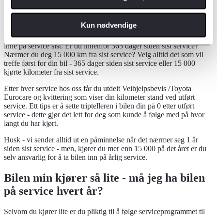
6 år / 90 000 km
og så videre..
Kun nødvendige
Noen kjører mye, andre kjører lite. Se derfor etter når bilen din var
inne på service sist. Er du innenfor 365 dager siden sist service?
Nærmer du deg 15 000 km fra sist service? Velg alltid det som vil
treffe først for din bil - 365 dager siden sist service eller 15 000
kjørte kilometer fra sist service.
Etter hver service hos oss får du utdelt Veihjelpsbevis /Toyota
Eurocare og kvittering som viser din kilometer stand ved utført
service. Ett tips er å sette triptelleren i bilen din på 0 etter utført
service - dette gjør det lett for deg som kunde å følge med på hvor
langt du har kjørt.
Husk - vi sender alltid ut en påminnelse når det nærmer seg 1 år
siden sist service - men, kjører du mer enn 15 000 på det året er du
selv ansvarlig for å ta bilen inn på årlig service.
Bilen min kjører så lite - må jeg ha bilen
på service hvert år?
Selvom du kjører lite er du pliktig til å følge serviceprogrammet til