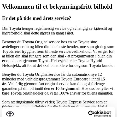
Velkommen til et bekymringsfritt bilhold
Er det på tide med årets service?
Din Toyota trenger regelmessig service og avhengig av kjørestil og
kjøreforhold skal dette gjøres en gang i året.
Benytter du Toyota Originalservice hos en av Toyota sine
avdelinger er du og bilen din i de beste hender, noe som gir deg som
Toyota-eier trygghet frem til neste service/vedlikehold. Vi sørger for
at bilen din skal fungere som den skal - at programvaren i bilen din
er oppdatert gjennom Toyota Helsesjekk eller Toyota Hybrid
Helsesjekk, alt for at det skal bli enklere for deg som Toyota-kunde.
Benytter du Toyota Originalservice får du automatisk nye 12
måneder med veihjelpsprogrammet Toyota Eurocare i inntil
15
år
. Ved årlig gjennomført originalservice kan du også forlenge
garantien på din bil inntil den er
10 år gammel
. Hos oss benytter vi
bare Toyota originaldeler og vi tar 100% ansvar for bilens garantier.
Som næringskunde tilbyr vi deg Toyota Express Service som er
tidsbesparende og effektivt for din bedrift og dine ansatte. Ved å
benytte Toyota Express Service oppnår du: