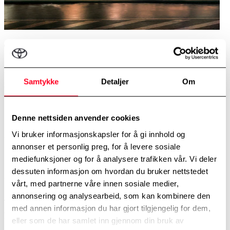
Toyota Leasing Plus
Enkelt bilhold for din bedrift
Samtykke
Detaljer
Om
Finansier din nye firmabil med Toyota Leasing Plus.
Gunstig og forutsigbart bilhold med Toyota.
Denne nettsiden anvender cookies
Med Toyota Leasing Plus får du et enkelt, oversiktlig og trygt
Vi bruker informasjonskapsler for å gi innhold og
bilhold der du samler alle dine bilholdsutgifter på en månedlig
annonser et personlig preg, for å levere sosiale
faktura. Denne inkluderer leasingleie, drivstoff, serviceavtale,
forsikring, dekkhotell m.m.
mediefunksjoner og for å analysere trafikken vår. Vi deler
dessuten informasjon om hvordan du bruker nettstedet
Med tjenester tilpasset dine behov er dette enkelt og effektiv. Du får
vårt, med partnerne våre innen sosiale medier,
full oversikt over bilholdet og forutsigbare utgifter.
annonsering og analysearbeid, som kan kombinere den
Toyotas landsdekkende nettverk av forhandlere og verksteder gir
med annen informasjon du har gjort tilgjengelig for dem,
deg i tillegg unik tilgjengelighet. Perfekt tilpasset dine behov for et
eller som de har samlet inn gjennom din bruk av
bekymringsfritt bilhold enten du har én eller flere biler.