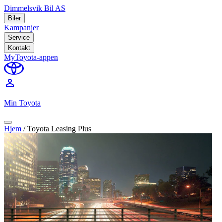
Dimmelsvik Bil AS
Biler
Kampanjer
Service
Kontakt
MyToyota-appen
perm_identity
Min Toyota
Hjem
/
Toyota Leasing Plus