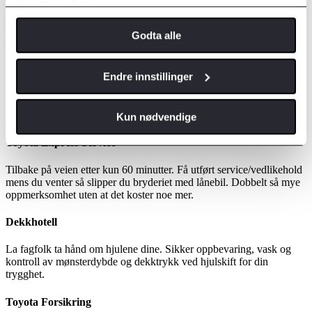
tjenestene deres.
Ved å velge Toyota Leasing Plus reduserer du kostnader, samtidig
som du frigjør tid til å fokusere på dine viktigste arbeidsoppgaver.
Godta alle
Tjenester tilpasset dine behov
Serviceavtale
Endre innstillinger
Med serviceavtale inkludert har du full kontroll på utgiftene.
Kostnadene fordeles på dine månedlige fakturaer.
Kun nødvendige
Toyota Express Service
Tilbake på veien etter kun 60 minutter. Få utført service/vedlikehold
mens du venter så slipper du bryderiet med lånebil. Dobbelt så mye
oppmerksomhet uten at det koster noe mer.
Dekkhotell
La fagfolk ta hånd om hjulene dine. Sikker oppbevaring, vask og
kontroll av mønsterdybde og dekktrykk ved hjulskift for din
trygghet.
Toyota Forsikring