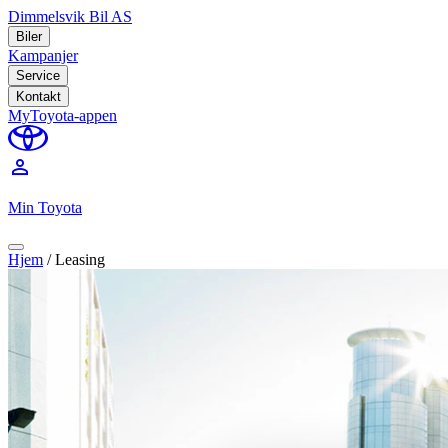
Dimmelsvik Bil AS
Biler
Kampanjer
Service
Kontakt
MyToyota-appen
perm_identity
Min Toyota
Hjem
/
Leasing