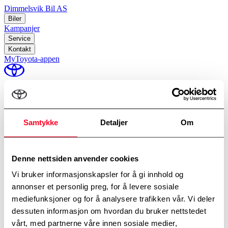
Dimmelsvik Bil AS
Biler
Kampanjer
Service
Kontakt
MyToyota-appen
perm_identity
Min Toyota
Samtykke
Detaljer
Om
Hjem
/
verkstedstjenester service-felles
Original Toyota-service
Denne nettsiden anvender cookies
Vi bruker informasjonskapsler for å gi innhold og
Online timebestilling
annonser et personlig preg, for å levere sosiale
mediefunksjoner og for å analysere trafikken vår. Vi deler
Bestill time til service rett i vår online kalender.
dessuten informasjon om hvordan du bruker nettstedet
Avdelinger
*
Dimmelsvik Bil AS
vårt, med partnerne våre innen sosiale medier,