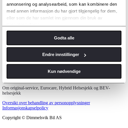
annonsering og analysearbeid, som kan kombinere den
med annen informasjon du har gjort tilgjengelig for dem,
eller som de har samlet inn gjennom din bruk av
tjenestene deres.
Bestill time
Godta alle
Express-service
Endre innstillinger
Om express-service
Fordeler med original service på
Kun nødvendige
merkeverksted
Om original-service, Eurocare, Hybrid Helsesjekk og BEV-
helsesjekk
Oversikt over behandling av personopplysninger
Informasjonskapselpolicy
Copyright © Dimmelsvik Bil AS