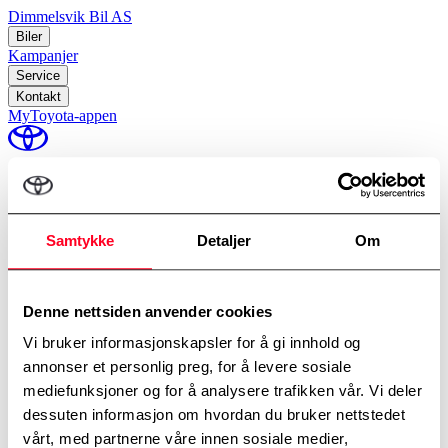
Dimmelsvik Bil AS
Biler
Kampanjer
Service
Kontakt
MyToyota-appen
perm_identity
Min Toyota
Samtykke
Detaljer
Om
Hjem
/
TSV Økonomiservice
Et rimeligere vedlikeholdsalternativ for eldre Toyota
Denne nettsiden anvender cookies
Bestill service
Vi bruker informasjonskapsler for å gi innhold og
Oversikt over behandling av personopplysninger
annonser et personlig preg, for å levere sosiale
Informasjonskapselpolicy
mediefunksjoner og for å analysere trafikken vår. Vi deler
Copyright © Dimmelsvik Bil AS
dessuten informasjon om hvordan du bruker nettstedet
vårt, med partnerne våre innen sosiale medier,