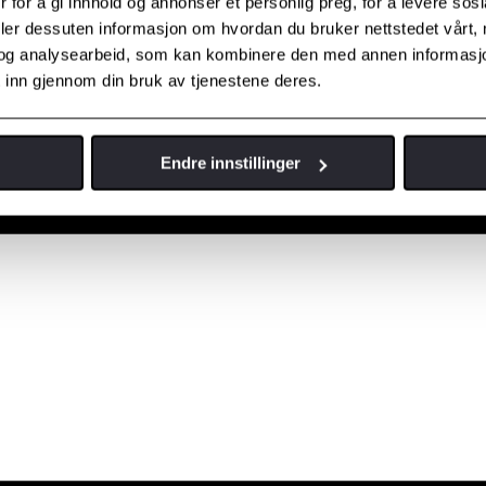
 for å gi innhold og annonser et personlig preg, for å levere sos
deler dessuten informasjon om hvordan du bruker nettstedet vårt,
og analysearbeid, som kan kombinere den med annen informasjon d
 inn gjennom din bruk av tjenestene deres.
Endre innstillinger