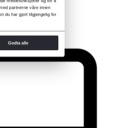
iale mediefunksjoner og for å
 med partnerne våre innen
u har gjort tilgjengelig for
Godta alle