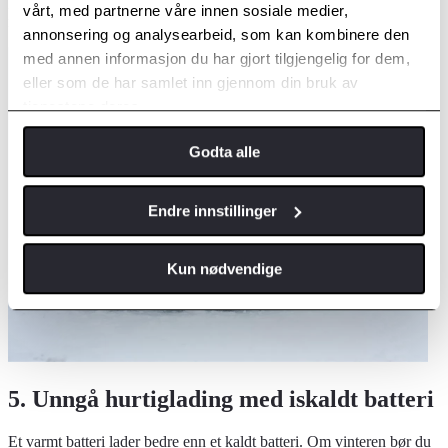
Etter 80 % går ladingen veldig tregt, så med mindre det er helt
vårt, med partnerne våre innen sosiale medier,
nødvendig bør du avslutte og slippe andre til.
annonsering og analysearbeid, som kan kombinere den
med annen informasjon du har gjort tilgjengelig for dem,
eller som de har samlet inn gjennom din bruk av
tjenestene deres.
Godta alle
Endre innstillinger
Kun nødvendige
5. Unngå hurtiglading med iskaldt batteri
Et varmt batteri lader bedre enn et kaldt batteri. Om vinteren bør du