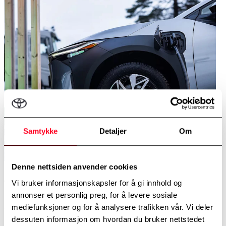
Samtykke
Detaljer
Om
Denne nettsiden anvender cookies
4. Hurtiglad mellom 20 % - 80 %
Vi bruker informasjonskapsler for å gi innhold og
annonser et personlig preg, for å levere sosiale
Hurtiglading går raskere desto mindre strøm batteriet har. Du får
mediefunksjoner og for å analysere trafikken vår. Vi deler
mest fart i ladingen når batteriet er under 20 % – og gjerne helt nede
i 10 %. Det er med andre ord en fordel å vente så lenge som mulig.
dessuten informasjon om hvordan du bruker nettstedet